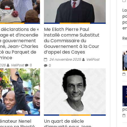
La
po
pa
en
 déclarations de «
Me Elioth Pierre Paul
ge et d’incendie
installé comme Substitut
R
le gouvernement
du Commissaire du
imé, Jean-Charles
Gouvernement à la Cour
ité au Parquet de
d’appel des Cayes
Prince
24 novembre 2025
VeliPost
2026
VeliPost
0
0
po
sénateur Nenel
Un quart de siècle
ouvre sa liberté
d’impunité pour Jean