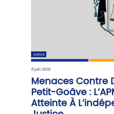
Justice
5 juin 2026
Menaces Contre D
Petit-Goâve : L’A
Atteinte À L’indé
Justice