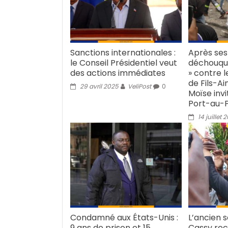
Sanctions internationales :
Après ses
le Conseil Présidentiel veut
déchouqua
des actions immédiates
» contre 
de Fils-A
29 avril 2025
VeliPost
0
Moïse inv
Port-au-
14 juillet 
Condamné aux États-Unis :
L’ancien 
9 ans de prison et 15
Cassy rec