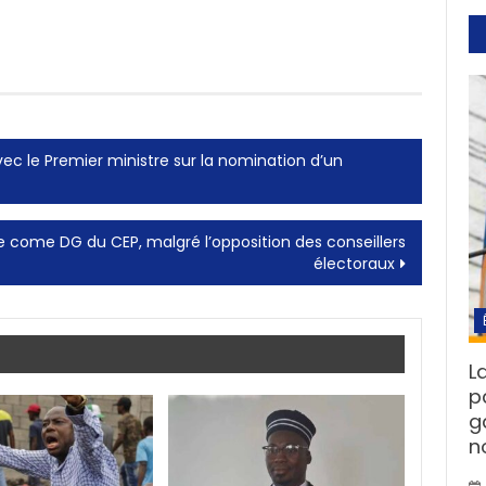
c le Premier ministre sur la nomination d’un
 come DG du CEP, malgré l’opposition des conseillers
électoraux
L
p
g
n