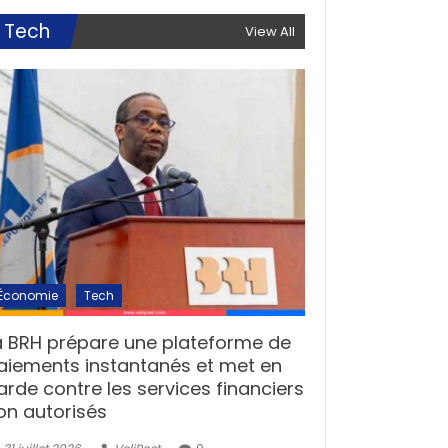
Tech
View All
Économie
Tech
a BRH prépare une plateforme de
aiements instantanés et met en
arde contre les services financiers
on autorisés