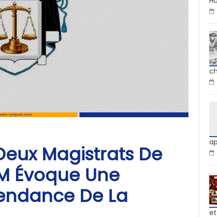
Ha
ch
ap
eux Magistrats De
PM Évoque Une
pendance De La
et