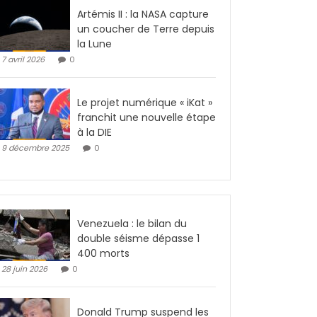
Artémis II : la NASA capture
un coucher de Terre depuis
la Lune
7 avril 2026
0
Le projet numérique « iKat »
franchit une nouvelle étape
à la DIE
9 décembre 2025
0
Venezuela : le bilan du
double séisme dépasse 1
400 morts
28 juin 2026
0
Donald Trump suspend les