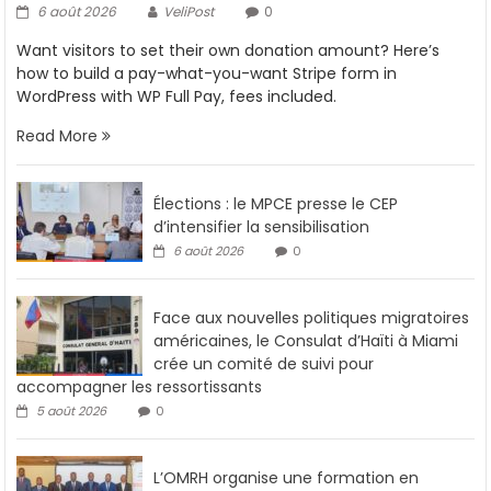
6 août 2026
VeliPost
0
Want visitors to set their own donation amount? Here’s
how to build a pay-what-you-want Stripe form in
WordPress with WP Full Pay, fees included.
Read More
Élections : le MPCE presse le CEP
d’intensifier la sensibilisation
6 août 2026
0
Face aux nouvelles politiques migratoires
américaines, le Consulat d’Haïti à Miami
crée un comité de suivi pour
accompagner les ressortissants
5 août 2026
0
L’OMRH organise une formation en