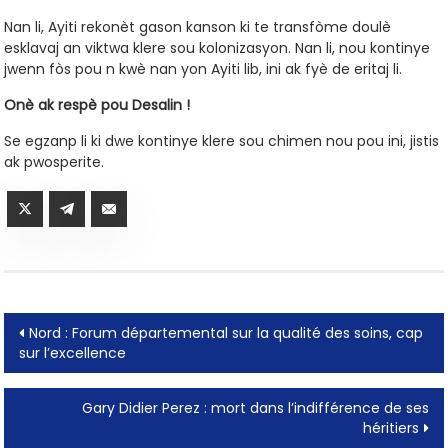
Nan li, Ayiti rekonèt gason kanson ki te transfòme doulè
esklavaj an viktwa klere sou kolonizasyon. Nan li, nou kontinye
jwenn fòs pou n kwè nan yon Ayiti lib, ini ak fyè de eritaj li.
Onè ak respè pou Desalin !
Se egzanp li ki dwe kontinye klere sou chimen nou pou ini, jistis
ak pwosperite.
Post
Nord : Forum départemental sur la qualité des soins, cap
sur l’excellence
navigation
Gary Didier Perez : mort dans l’indifférence de ses
héritiers