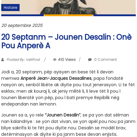
Histoire
20 septembre 2025
20 Septanm – Jounen Desalin : Onè
Pou Anperè A
Posted By: VeliPost
410 Views
0 Comment
Jodi a, 20 septanm, pèp ayisyen an bese tèt li devan
memwa
Anperè Jean-Jacques Dessalines
, papa fondatè
nasyon an, senbòl libète ak diyite pou tout jenerasyon. Li te fèt
esklav, men ak kouraj li, ak jeniy militè li, li leve tèt li pou l
tounen liberatè yon pèp, pou l bati premye Repiblik nèg
endepandan nan lemonn.
Jounen sa a, yo rele
“Jounen Desalin”
, se pa yon dat sèlman
nan kalandriye : se yon dat vivan, se yon apèl pou nou pa janm
bliye sakrifis ki te fèt pou diyite nou. Desalin se modèl brav,
detèminasyon ak diyite ki pa janm bese devan enjistis.