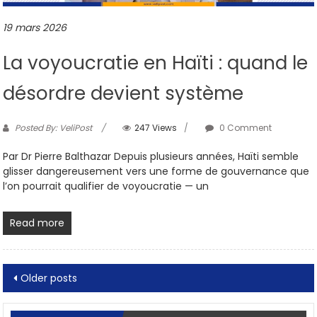
19 mars 2026
La voyoucratie en Haïti : quand le
désordre devient système
Posted By: VeliPost
247 Views
0 Comment
Par Dr Pierre Balthazar Depuis plusieurs années, Haïti semble
glisser dangereusement vers une forme de gouvernance que
l’on pourrait qualifier de voyoucratie — un
Read more
Posts
Older posts
navigation