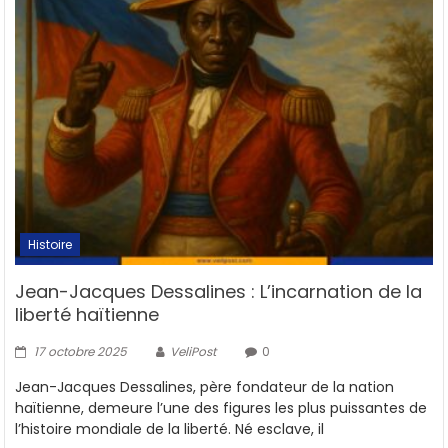
Histoire
Jean-Jacques Dessalines : L’incarnation de la
liberté haïtienne
17 octobre 2025
VeliPost
0
Jean-Jacques Dessalines, père fondateur de la nation
haïtienne, demeure l’une des figures les plus puissantes de
l’histoire mondiale de la liberté. Né esclave, il