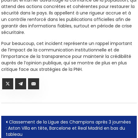
attend des actions concrètes et cohérentes pour restaurer la
sécurité dans le pays. Ils appellent à une rigueur accrue et à
un contrôle renforcé dans les publications officielles afin de
garantir des informations fiables, surtout en période de crise
sécuritaire.
Pour beaucoup, cet incident représente un rappel important
de l’impact de la communication institutionnelle et de
l’importance de la transparence pour maintenir la crédibilité
auprès de l’opinion publique, qui se montre de plus en plus
critique face aux stratégies de la PNH.
Post
Classement de la Ligue des Champions après 3 journées
: Aston Villa en tête, Barcelone et Real Madrid en bas du
navigation
tableau