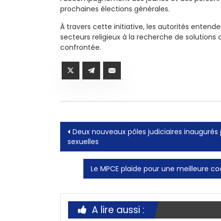
prochaines élections générales.
À travers cette initiative, les autorités enten
secteurs religieux à la recherche de solutions 
confrontée.
Post
Deux nouveaux pôles judiciaires inaugurés 
sexuelles
navigation
Le MPCE plaide pour une meilleure co
A lire aussi :