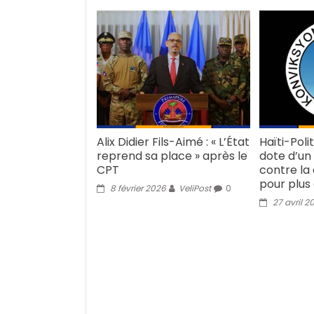
Alix Didier Fils-Aimé : « L’État
Haïti-Poli
reprend sa place » après le
dote d’un
CPT
contre la
pour plus
8 février 2026
VeliPost
0
27 avril 2