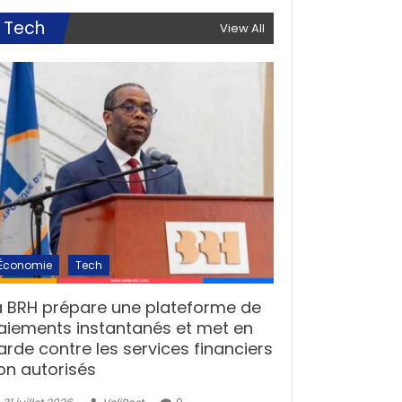
Tech
View All
Économie
Tech
a BRH prépare une plateforme de
aiements instantanés et met en
arde contre les services financiers
on autorisés