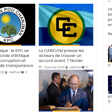
La
po
pa
en
R
tique : le KPC se
La CARICOM presse les
 code d’éthique
acteurs de trouver un
 corruption et
accord avant 7 février
 de transparence
9 janvier 2026
VeliPost
0
026
VeliPost
0
po