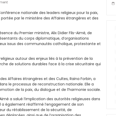
ment
onférence nationale des leaders religieux pour la paix,
ve portée par le ministère des Affaires étrangères et des
sence du Premier ministre, Alix Didier Fils-Aimé, de
sentants du corps diplomatique, d’organisations
igieux issus des communautés catholique, protestante et
eligieux autour des enjeux liés à la prévention de la
rche de solutions durables face à la crise sécuritaire qui
 des Affaires étrangères et des Cultes, Raïna Forbin, a
 dans le processus de reconstruction nationale. Elle a
romotion de la paix, du dialogue et de l’harmonie sociale.
s-Aimé a salué l’implication des autorités religieuses dans
e. Il a également réaffirmé l’engagement de son
ur du rétablissement de la sécurité, de
 déplacées, ainsi que de l’organisation des