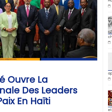
Ha
ch
ap
imé Ouvre La
nale Des Leaders
aix En Haïti
et