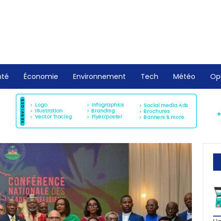
nté
Économie
Environnement
Tech
Météo
Op