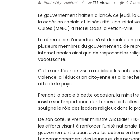
Posted By: VeliPost
177 Views
0 Com
Le gouvernement haïtien a lancé, ce jeudi, la C
la cohésion sociale et la sécurité, une initiati
Cultes (MAEC) à l’Hôtel Oasis, à Pétion-Ville.
La cérémonie d’ouverture s’est déroulée en pré
plusieurs membres du gouvernement, de repré
internationales ainsi que de responsables rel
vodouisante.
Cette conférence vise à mobiliser les acteurs r
violence, à l’éducation citoyenne et à la reche
affecte le pays.
Prenant la parole à cette occasion, la ministre
insisté sur l’importance des forces spirituelles
souligné le rôle des leaders religieux dans la p
De son côté, le Premier ministre Alix Didier Fil
les efforts visant à renforcer l’unité national
gouvernement à poursuivre les actions en fave
l’accompagnement des jeunes et des personnes