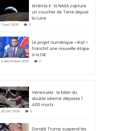
Artémis II : la NASA capture
un coucher de Terre depuis
la Lune
7 avril 2026
0
Le projet numérique « iKat »
franchit une nouvelle étape
à la DIE
9 décembre 2025
0
Venezuela : le bilan du
double séisme dépasse 1
400 morts
28 juin 2026
0
Donald Trump suspend les